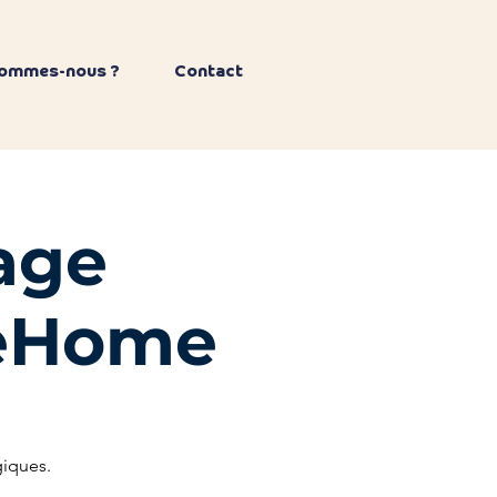
sommes-nous ?
Contact
yage
eeHome
giques.