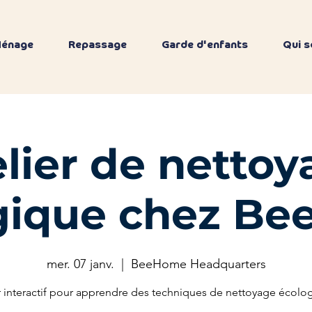
énage
Repassage
Garde d'enfants
Qui 
lier de netto
gique chez B
mer. 07 janv.
  |  
BeeHome Headquarters
r interactif pour apprendre des techniques de nettoyage écolo