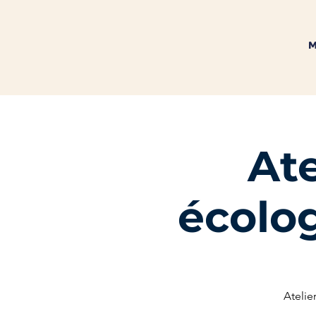
M
Ate
écolo
Atelie