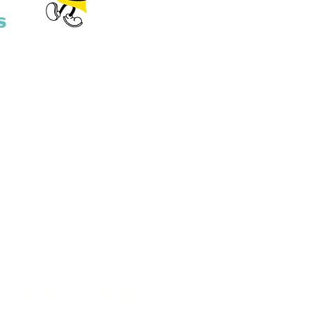
s
colaire
ortives et loisirs
pagnement quotidien