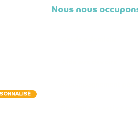
À partir
Nous nous occupon
de 3 ans
e 6h à 22h
Garde à domicile
Aide aux devoirs
Accompagnement péris
RSONNALISÉ
Soutien aux activités sp
Surveillance et accom