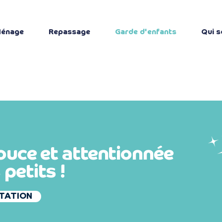
énage
Repassage
Garde d'enfants
Qui 
douce
et attentionnée
s
petits !
TATION