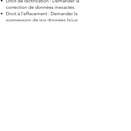
Droit de rectification : Demander la
correction de données inexactes.
Droit à l'effacement : Demander la
suppression de vos données (sous
réserve de nos obligations légales de
conservation de factures).
Droit d'opposition : Vous opposer à
l'utilisation de vos données à des fins
de prospection commerciale.
Pour exercer ces droits, contactez-nous
par e-mail :
prestations.beehome@gmail.com
.
7. Sécurité des
données
En tant qu'utilisateur de la plateforme
Wix, BeeHome bénéficie des